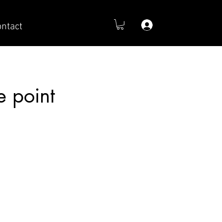
Se connecter
ntact
e point