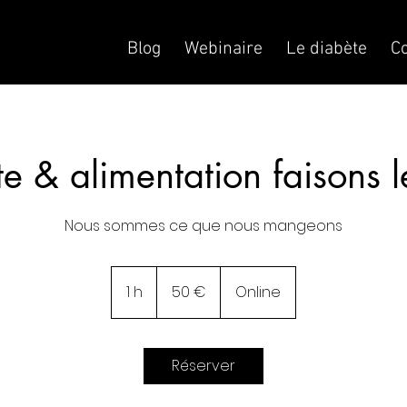
Blog
Webinaire
Le diabète
Co
e & alimentation faisons l
Nous sommes ce que nous mangeons
50
euros
1 h
1
50 €
Online
Réserver