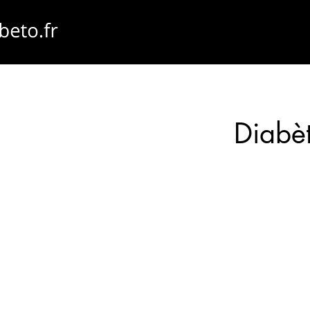
Diabeto.fr
Diabèt